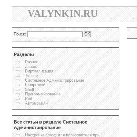
VALYNKIN.RU
Поиск:
Разделы
Разное
Zabbix
Виртуализация
Туризм
Системное Администрирование
Шпаргалки
Shell
Программирование
Perl
Автомобили
Все статьи в разделе Системное
Администрирование
Настройка chroot для пользователя при