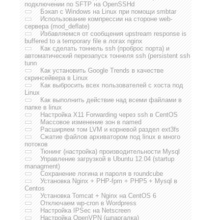
подключении по SFTP на OpenSSHd
Бэкап с Windows на Linux при помощи smbtar
Использование компрессии на стороне web-
сервера (mod_deflate)
Избавляемся от сообщения upstream response is
buffered to a temporary file в логах nginx
Как сделать тоннель ssh (проброс порта) и
автоматический перезапуск тоннеля ssh (persistent ssh
tunn
Как установить Google Trends в качестве
скринсейвера в Linux
Как выбросить всех пользователей с хоста под
Linux
Как выполнить действие над всеми файлами в
папке в linux
Настройка X11 Forwarding через ssh в CentOS
Массовое изменение зон в named
Расширяем том LVM и корневой раздел ext3fs
Сжатие файлов архиватором под linux в много
потоков
Тюнинг (настройка) производительности Mysql
Управление загрузкой в Ubuntu 12.04 (startup
managment)
Сохранение логина и пароля в roundcube
Установка Nginx + PHP-fpm + PHP5 + Mysql в
Centos
Установка Tomcat + Nginx на CentOS 6
Отключаем wp-cron в Wordpress
Настройка IPSec на Netscreen
Настройка OpenVPN (шпаргалка)