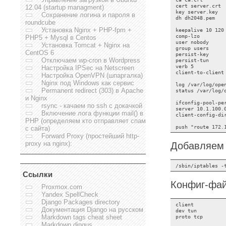
cert server.crt

12.04 (startup managment)
key server.key

Сохранение логина и пароля в
dh dh2048.pem

roundcube
Установка Nginx + PHP-fpm +
keepalive 10 120

comp-lzo

PHP5 + Mysql в Centos
user nobody

Установка Tomcat + Nginx на
group users

CentOS 6
persist-key

Отключаем wp-cron в Wordpress
persist-tun

verb 5

Настройка IPSec на Netscreen
client-to-client

Настройка OpenVPN (шпаргалка)
Nginx под Windows как сервис
log /var/log/open
Permanent redirect (303) в Apache
status /var/log/
и Nginx
ifconfig-pool-per
rsync - качаем по ssh с докачкой
server 10.1.100.0
Включение лога функции mail() в
client-config-dir
PHP (определяем кто отправляет спам
с сайта)
Forward Proxy (простейший http-
proxy на nginx):
Добавляем 
Ссылки
Конфиг-фай
Proxmox.com
Yandex SpellCheck
Django Packages directory
client

Документация Django на русском
dev tun

proto tcp

Markdown tags cheat sheet
Markdown dingus