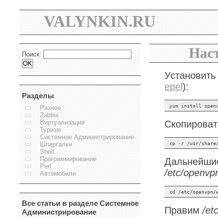
VALYNKIN.RU
Нас
Поиск:
Установить 
epel
):
Разделы
Разное
Zabbix
Виртуализация
Скопироват
Туризм
Системное Администрирование
Шпаргалки
Shell
Программирование
Дальнейш
Perl
/etc/openvp
Автомобили
Все статьи в разделе Системное
Правим
/et
Администрирование