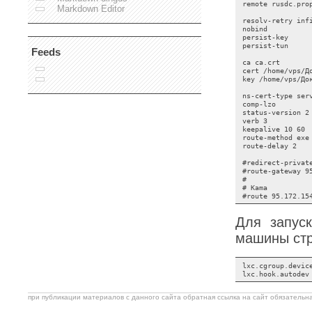
remote rusdc.prop
Markdown Editor
resolv-retry infi
nobind

persist-key

persist-tun

Feeds
ca ca.crt

cert /home/vps/Д
key /home/vps/До
ns-cert-type serv
comp-lzo

status-version 2

verb 3

keepalive 10 60

route-method exe

route-delay 2

#redirect-private
#route-gateway 95
# 

# Kama

Для запус
машины стр
lxc.cgroup.device
lxc.hook.autodev
при публикации материалов с данного сайта обратная ссылка на сайт обязательна