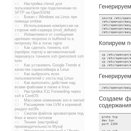
Настройка chroot для
Генерируем
пользователя при подключении по
SFTP на OpenSSHd
Бэкап с Windows на Linux при
source /etc/openv
помощи smbtar
/etc/openvpn/easy
/etc/openvpn/easy
Использование компрессии на
/etc/openvpn/eas
стороне web-сервера (mod_deflate)
Избавляемся от сообщения
upstream response is buffered to a
Копируем п
temporary file в логах nginx
Как сделать тоннель ssh
(проброс порта) и автоматический
cp /etc/openvpn/
перезапуск тоннеля ssh (persistent ssh
cp /etc/openvpn/
tunn
cp /etc/openvpn/
Как установить Google Trends в
качестве скринсейвера в Linux
Как выбросить всех
Генерируем
пользователей с хоста под Linux
Как выполнить действие над
всеми файлами в папке в linux
Настройка X11 Forwarding через
ssh в CentOS
Создаем ф
Массовое изменение зон в named
содержания
Расширяем том LVM и корневой
раздел ext3fs
Сжатие файлов архиватором под
proto tcp

linux в много потоков
dev tun

Тюнинг (настройка)
port 1194

производительности Mysql
Управление загрузкой в Ubuntu
ca ca.crt
