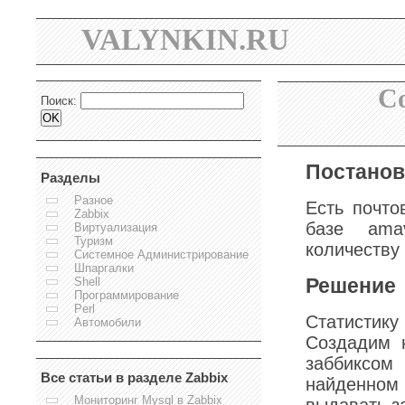
VALYNKIN.RU
Со
Поиск:
Постанов
Разделы
Разное
Есть почто
Zabbix
базе ama
Виртуализация
Туризм
количеству
Системное Администрирование
Шпаргалки
Решение
Shell
Программирование
Perl
Статистику
Автомобили
Создадим н
заббиксом 
Все статьи в разделе Zabbix
найденном 
Мониторинг Mysql в Zabbix
выдавать з