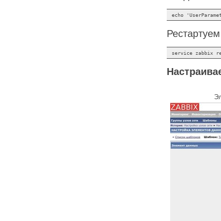
Рестартуем
Настраива
Эл