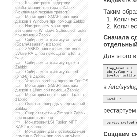
Как настроить задержку
срабатывания триггера в Zabbix
Таким обра
(исключаем ложные тревоги)
Мониторинг SMART жестких
Количес
дисков в Windows при помощи Zabbix
Количес
Настраиваем мониторинг
выполнения Windows Scheduled Tasks
при помощи Zabbix
Сначала сд
Собираем статистику amavisd
отдельны
(SpamAssassin) в zabbix
ZABBIX: мониторим состояние
3Ware RAID при помощи smartctl и
Для этого 
tw_cli
Собираем статистику nginx в
Zabbix
$
log_level
 = 1;
Собираем статистику named
$
do_syslog
 = 1; 
$
syslog_facility
(bind-8) в Zabbix
Установка zabbix-agent на CentOS
Мониторинг SMART жестких
в
/etc/syslo
дисков в Linux при помощи Zabbix
Мониторим состояние md-raid в
zabbix
Очистить очередь уведомлений
Zabbix
рестартуем 
Сбор статистики Zimbra в Zabbix
при помощи zmsoap
Мониторинг LSI Fusion MPT
SAS2 в zabbix
Мониторинг даты освобождения
Создаем с
домена в Zabbix при помощи whois