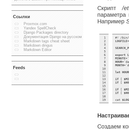
Скрипт
/e
параметра 
Ссылки
Например
Proxmox.com
Yandex SpellCheck
Django Packages directory
Документация Django на русском
 1

#! /bin/
Markdown tags cheat sheet
 2

LOGFILE
=
 3

Markdown dingus
 4

SEARCH_P
Markdown Editor
 5

 6

export 
L
 7

MINUTE
=
`
 8

HOUR
=
`
da
 9

MONTH
=
`
d
Feeds
10

11

let 
HOUR
12

13

if
[
$MI
14

if
[
$HO
15

16

if
[
$MI
17

if
[
$HO
18

19
cat 
$LOG
Настраива
Создаем ко