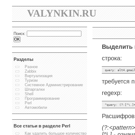
VALYNKIN.RU
Поиск:
Выделить 
строка:
Разделы
Разное
query
:
alt4
.
gmai
Zabbix
Виртуализация
Туризм
требуется 
Системное Администрирование
Шпаргалки
regexp:
Shell
Программирование
Perl
Автомобили
Расшифров
Все статьи в разделе Perl
(?:<pattern>
[^\.]
- означ
Как удалить большое количество